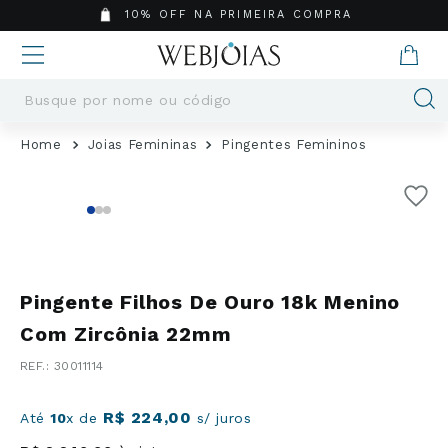
10% OFF NA PRIMEIRA COMPRA
Busque por nome ou código
Termos mais buscados
Joias Femininas
Pingentes Femininos
1
º
Aneis
2
º
Pingentes
3
º
Brincos
4
º
Colares
5
º
Masculino
Pingente Filhos De Ouro 18k Menino
6
º
Argola
Com Zircônia 22mm
7
º
Casamento
:
30011114
8
º
Pingente
9
º
Corrente
R$
224
,
00
Até
10
x de
s/ juros
10
º
Moissanite