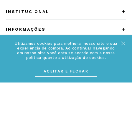
+
INSTITUCIONAL
Quem somos
+
INFORMAÇÕES
Acesse Nosso Blog
Cuidados Especiais
Utilizamos cookies para melhorar nosso site e sua
Fale Conosco
experiência de compra. Ao continuar navegando
Política de Troca e Devolução
em nosso site você está se acordo com a nossa
ATENDIMENTO
política quanto a utilização de cookies.
Conheça a linha MVNDOS
Política de Privacidade
(17) 3234-2299
ACEITAR E FECHAR
Cancelamento de Compra
contato@webjoias.com.br
contato.mvndos@webjoias.com.br
Certificado de Garantia
Horário de atendimento: De segunda à sexta-feira das
Forma de Pagamento
08h00 às 18h00
Prazo de Entrega
Entre em contato pelo WhatsApp
Cupons e Promoções