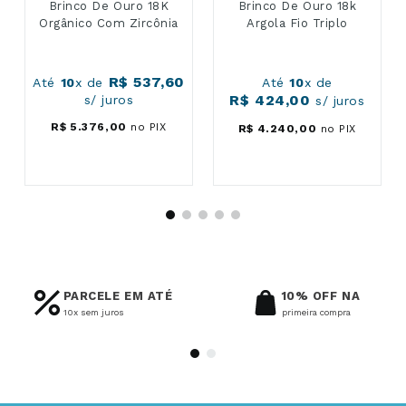
Brinco De Ouro 18K
Brinco De Ouro 18k
Orgânico Com Zircônia
Argola Fio Triplo
R$
537
,
60
Até
10
x de
Até
10
x de
R$
424
,
00
s/ juros
s/ juros
R$
5
.
376
,
00
no PIX
R$
4
.
240
,
00
no PIX
PARCELE EM ATÉ
10% OFF NA
10x sem juros
primeira compra