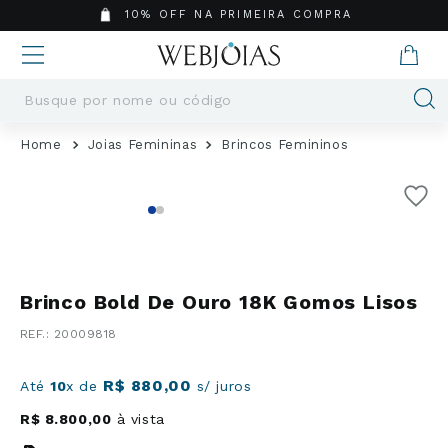
10% OFF NA PRIMEIRA COMPRA
Busque por nome ou código
Termos mais buscados
Joias Femininas
Brincos Femininos
1
º
Aneis
2
º
Pingentes
3
º
Brincos
4
º
Colares
5
º
Masculino
Brinco Bold De Ouro 18K Gomos Lisos
6
º
Argola
:
20009818
7
º
Casamento
8
º
São Bento
R$
880
,
00
Até
10
x de
s/ juros
9
º
Pingente
R$
8
.
800
,
00
à vista
10
º
Corrente