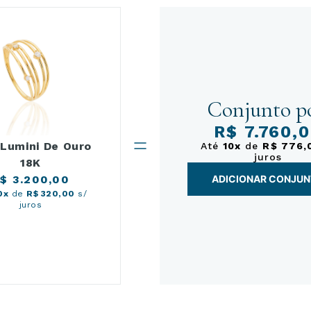
Conjunto po
R$ 7.760,
 Lumini De Ouro
Até
10x
de
R$ 776,
juros
18K
$ 3.200,00
ADICIONAR CONJU
0x
de
R$ 320,00
s/
juros