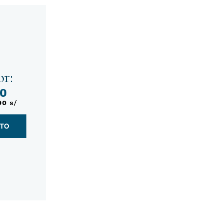
r:
00
00
s/
NTO