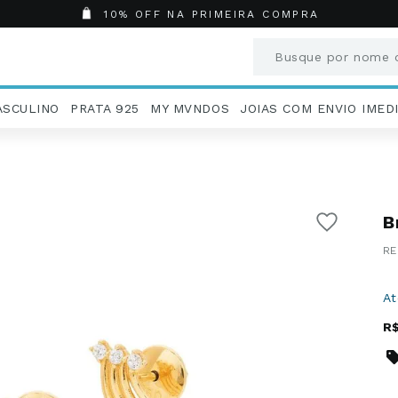
10% OFF NA PRIMEIRA COMPRA
Busque por nome o
Termos mais busc
ASCULINO
PRATA 925
MY MVNDOS
JOIAS COM ENVIO IMED
1
º
Aneis
2
º
Pingentes
3
º
Brincos
4
º
Colares
B
5
º
Masculino
6
º
Argola
7
º
Pingente
8
º
São Bento
A
9
º
Casamento
R
10
º
Corrente