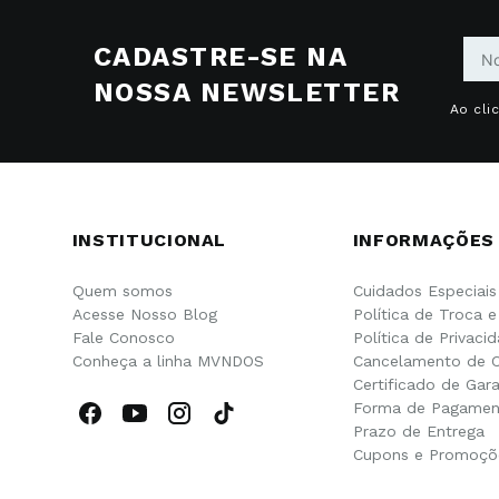
CADASTRE-SE NA
NOSSA NEWSLETTER
Ao cli
INSTITUCIONAL
INFORMAÇÕES
Quem somos
Cuidados Especiais
Acesse Nosso Blog
Política de Troca 
Fale Conosco
Política de Privaci
Conheça a linha MVNDOS
Cancelamento de 
Certificado de Gara
Forma de Pagamen
Prazo de Entrega
Cupons e Promoçõ