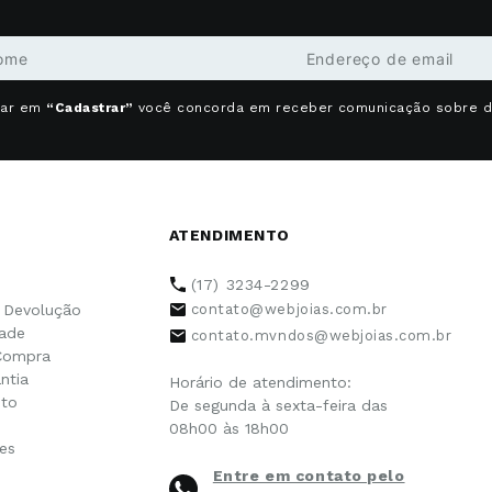
car em
“Cadastrar”
você concorda em receber comunicação sobre 
ATENDIMENTO
(17) 3234-2299
e Devolução
contato@webjoias.com.br
dade
contato.mvndos@webjoias.com.br
Compra
ntia
Horário de atendimento:
to
De segunda à sexta-feira das
08h00 às 18h00
es
Entre em contato pelo