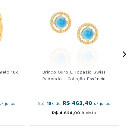
relo 18k
Brinco Ouro E Topázio Swiss
Redondo - Coleção Essência
R$
462
,
40
/ juros
Até
10
x de
s/ juros
A
a
R$
4
.
624
,
00
à vista