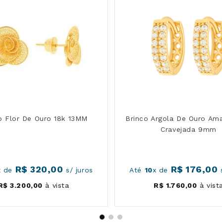
o Flor De Ouro 18k 13MM
Brinco Argola De Ouro Ama
Cravejada 9mm
R$
320
,
00
R$
176
,
00
x de
s/ juros
Até
10
x de
s
R$
3
.
200
,
00
à vista
R$
1
.
760
,
00
à vist