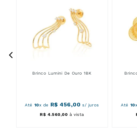
Brinco Lumini De Ouro 18K
Brinc
R$
456
,
00
os
Até
10
x de
s/ juros
Até
10
R$
4
.
560
,
00
à vista