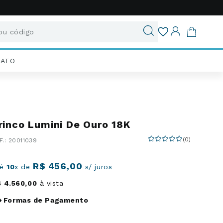
u código
ados
IATO
rinco Lumini De Ouro 18K
(
0
)
:
20011039
R$
456
,
00
té
10
x de
s/ juros
$
4
.
560
,
00
à vista
Formas de Pagamento