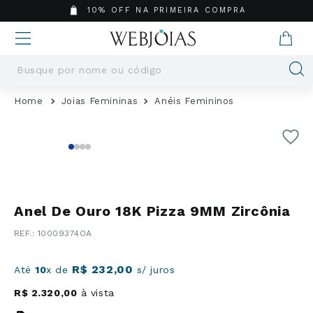
10% OFF NA PRIMEIRA COMPRA
Busque por nome ou código
Termos mais buscados
Joias Femininas
Anéis Femininos
1
º
Aneis
2
º
Pingentes
3
º
Brincos
4
º
Colares
5
º
Masculino
Anel De Ouro 18K Pizza 9MM Zircônia
6
º
Argola
:
10009374OA
7
º
Pingente
8
º
São Bento
R$
232
,
00
Até
10
x de
s/ juros
9
º
Casamento
R$
2
.
320
,
00
à vista
10
º
Corrente