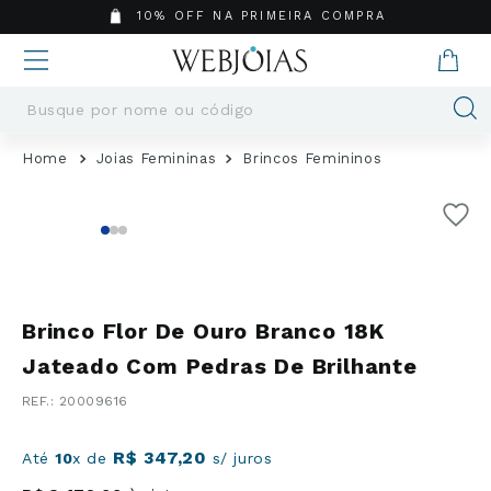
10% OFF NA PRIMEIRA COMPRA
Busque por nome ou código
Termos mais buscados
Joias Femininas
Brincos Femininos
1
º
Aneis
2
º
Pingentes
3
º
Brincos
4
º
Colares
5
º
Masculino
Brinco Flor De Ouro Branco 18K
6
º
Argola
Jateado Com Pedras De Brilhante
7
º
Pingente
:
20009616
8
º
São Bento
9
º
Casamento
R$
347
,
20
Até
10
x de
s/ juros
10
º
Corrente