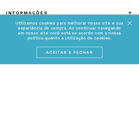
Quem somos
+
INFORMAÇÕES
Acesse Nosso Blog
Utilizamos cookies para melhorar nosso site e sua
Cuidados Especiais
experiência de compra. Ao continuar navegando
Fale Conosco
em nosso site você está se acordo com a nossa
Política de Troca e Devolução
política quanto a utilização de cookies.
ATENDIMENTO
Conheça a linha MVNDOS
Política de Privacidade
ACEITAR E FECHAR
(17) 3234-2299
Cancelamento de Compra
contato@webjoias.com.br
contato.mvndos@webjoias.com.br
Certificado de Garantia
Horário de atendimento: De segunda à sexta-feira das
Forma de Pagamento
08h00 às 18h00
Prazo de Entrega
Entre em contato pelo WhatsApp
Cupons e Promoções