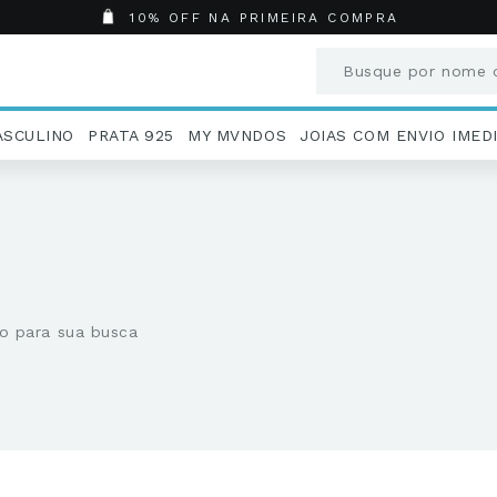
10% OFF NA PRIMEIRA COMPRA
Busque por nome o
Termos mais busc
ASCULINO
PRATA 925
MY MVNDOS
JOIAS COM ENVIO IMED
1
º
Aneis
2
º
Pingentes
3
º
Brincos
4
º
Colares
5
º
Masculino
6
º
Argola
o para sua busca
7
º
Casamento
8
º
São Bento
9
º
Pingente
10
º
Corrente