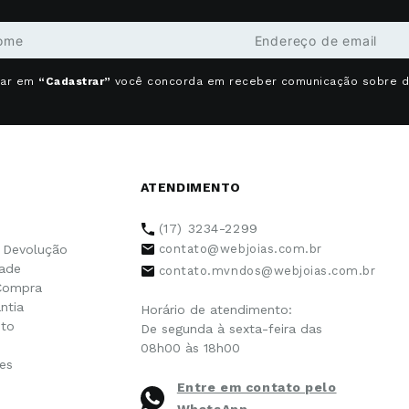
car em
“Cadastrar”
você concorda em receber comunicação sobre 
ATENDIMENTO
(17) 3234-2299
e Devolução
contato@webjoias.com.br
dade
contato.mvndos@webjoias.com.br
Compra
ntia
Horário de atendimento:
to
De segunda à sexta-feira das
08h00 às 18h00
es
Entre em contato pelo