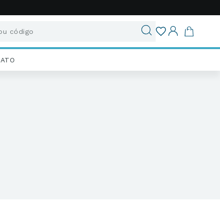
u código
ados
IATO