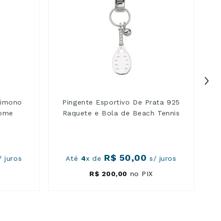
Kimono
Pingente Esportivo De Prata 925
Nome
Raquete e Bola de Beach Tennis
R$
50
,
00
 juros
Até
4
x de
s/ juros
R$
200
,
00
no PIX