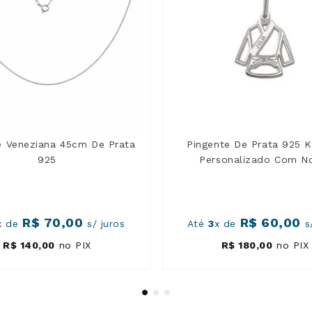
e Veneziana 45cm De Prata
Pingente De Prata 925 
925
Personalizado Com 
R$
70
,
00
R$
60
,
00
x de
s/ juros
Até
3
x de
s/
R$
140
,
00
no PIX
R$
180
,
00
no PIX