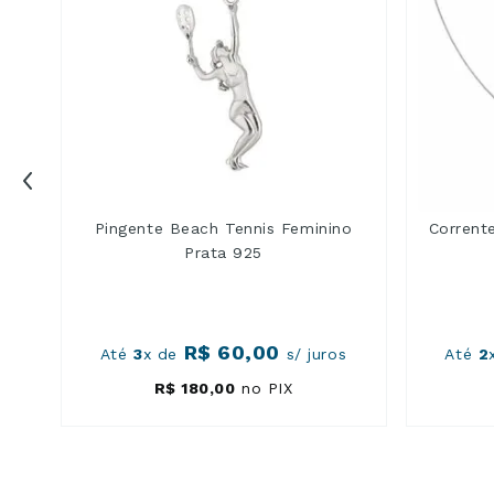
Pingente Beach Tennis Feminino
Corrent
Prata 925
R$
60
,
00
Até
3
x de
s/ juros
Até
2
R$
180
,
00
no PIX