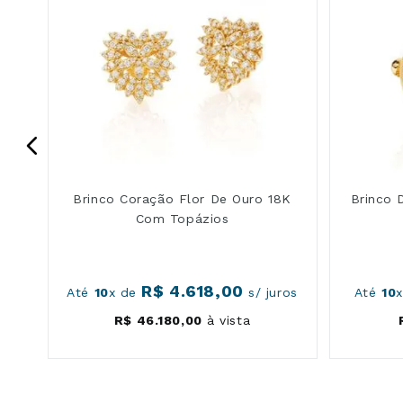
Brinco Coração Flor De Ouro 18K
Brinco 
Com Topázios
R$
4
.
618
,
00
ros
Até
10
x de
s/ juros
Até
10
R$
46
.
180
,
00
à vista