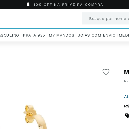
10% OFF NA PRIMEIRA COMPRA
Busque por nome o
Termos mais busc
ASCULINO
PRATA 925
MY MVNDOS
JOIAS COM ENVIO IMED
1
º
Aneis
2
º
Pingentes
3
º
Brincos
4
º
Colares
M
5
º
Masculino
6
º
Argola
7
º
Pingente
8
º
São Bento
A
9
º
Casamento
R
10
º
Corrente