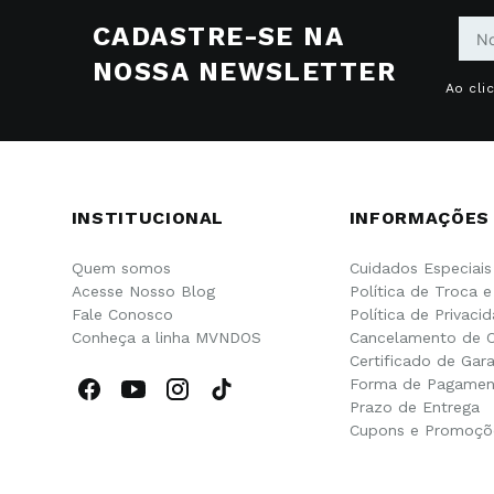
CADASTRE-SE NA
NOSSA NEWSLETTER
Ao cli
INSTITUCIONAL
INFORMAÇÕES
Quem somos
Cuidados Especiais
Acesse Nosso Blog
Política de Troca 
Fale Conosco
Política de Privaci
Conheça a linha MVNDOS
Cancelamento de 
Certificado de Gara
Forma de Pagamen
Prazo de Entrega
Cupons e Promoçõ