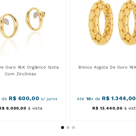
De Ouro 18K Orgânico Gota
Brinco Argola De Ouro 18
Com Zircônias
R$
600
,
00
R$
1
.
344
,
00
x de
s/ juros
Até
10
x de
R$
6
.
000
,
00
à vista
R$
13
.
440
,
00
à vis