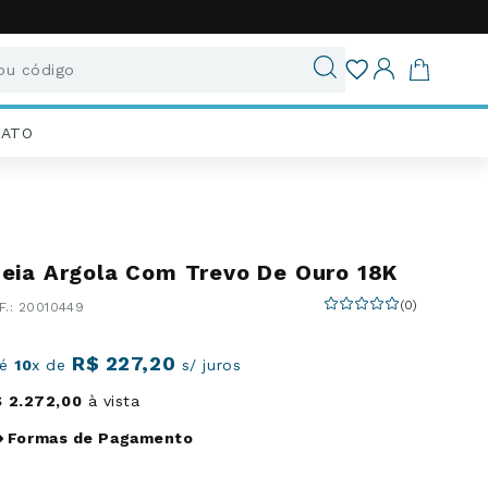
u código
ados
IATO
eia Argola Com Trevo De Ouro 18K
(
0
)
:
20010449
R$
227
,
20
té
10
x de
s/ juros
$
2
.
272
,
00
à vista
Formas de Pagamento