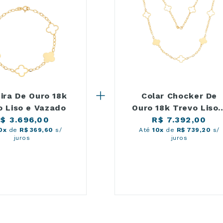
ira De Ouro 18k
Colar Chocker De
o Liso e Vazado
Ouro 18k Trevo Liso 
$ 3.696,00
Vazado 45cm
R$ 7.392,00
0x
de
R$ 369,60
s/
Até
10x
de
R$ 739,20
s/
juros
juros