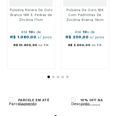
Pulseira Riviera De Ouro
Pulseira De Ouro 18K
Branco 18K E Pedras de
Com Pedrinhas De
Zircônia 17cm
Zircônia Branca 19cm
Até
10
x de
Até
10
x de
R$
1
.
080
,
00
R$
200
,
00
s/ juros
s/ juros
R$
10
.
800
,
00
no PIX
R$
2
.
000
,
00
no PIX
PARCELE EM ATÉ
10% OFF NA
10x sem juros
primeira compra