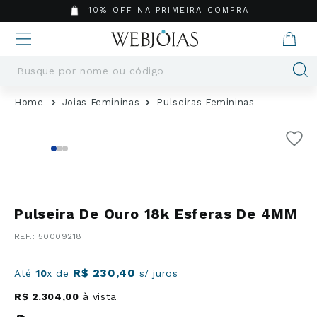
10% OFF NA PRIMEIRA COMPRA
Busque por nome ou código
Termos mais buscados
Joias Femininas
Pulseiras Femininas
1
º
Aneis
2
º
Pingentes
3
º
Brincos
4
º
Colares
5
º
Masculino
Pulseira De Ouro 18k Esferas De 4MM
6
º
Argola
:
50009218
7
º
Pingente
8
º
Casamento
R$
230
,
40
Até
10
x de
s/ juros
9
º
Corrente
R$
2
.
304
,
00
à vista
10
º
Moissanite