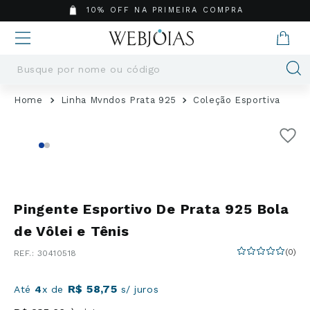
10% OFF NA PRIMEIRA COMPRA
Busque por nome ou código
Termos mais buscados
Linha Mvndos Prata 925
Coleção Esportiva
1
º
Aneis
2
º
Pingentes
3
º
Brincos
4
º
Colares
5
º
Masculino
Pingente Esportivo De Prata 925 Bola
6
º
Argola
de Vôlei e Tênis
7
º
Pingente
(
0
)
:
30410518
8
º
São Bento
9
º
Casamento
R$
58
,
75
Até
4
x de
s/ juros
10
º
Corrente