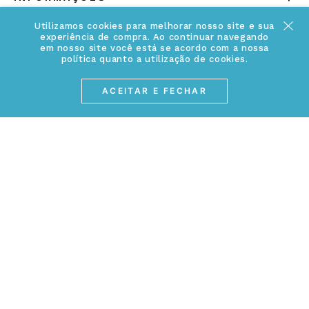
Acesse Nosso Blog
Cuidados Especiais
Utilizamos cookies para melhorar nosso site e sua
experiência de compra. Ao continuar navegando
Fale Conosco
em nosso site você está se acordo com a nossa
Política de Troca e Devolução
política quanto a utilização de cookies.
ATENDIMENTO
Conheça a linha MVNDOS
Política de Privacidade
ACEITAR E FECHAR
(17) 3234-2299
Cancelamento de Compra
contato@webjoias.com.br
contato.mvndos@webjoias.com.br
Certificado de Garantia
Horário de atendimento: De segunda à sexta-feira das
Forma de Pagamento
08h00 às 18h00
Prazo de Entrega
Entre em contato pelo WhatsApp
Cupons e Promoções
MEIOS DE PAGAMENTOS