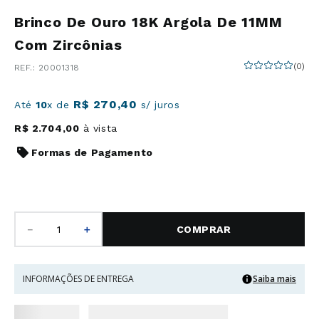
Brinco De Ouro 18K Argola De 11MM
Com Zircônias
(
0
)
:
20001318
R$
270
,
40
Até
10
x de
s/ juros
R$
2
.
704
,
00
à vista
Formas de Pagamento
－
＋
COMPRAR
INFORMAÇÕES DE ENTREGA
Saiba mais