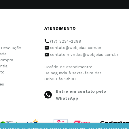
ATENDIMENTO
(17) 3234-2299
e Devolução
contato@webjoias.com.br
dade
contato.mvndos@webjoias.com.br
Compra
ntia
Horário de atendimento:
to
De segunda à sexta-feira das
08h00 às 18h00
es
Entre em contato pelo
WhatsApp