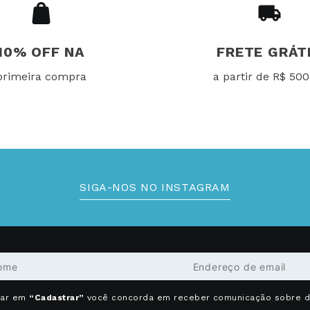
10% OFF NA
FRETE GRÁT
primeira compra
a partir de R$ 500
SIGA-NOS NO INSTAGRAM
car em
“Cadastrar”
você concorda em receber comunicação sobre 