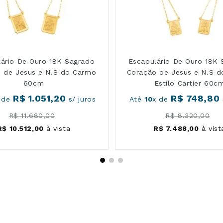
lário De Ouro 18K Sagrado
Escapulário De Ouro 18K 
 de Jesus e N.S do Carmo
Coração de Jesus e N.S 
60cm
Estilo Cartier 60c
R$
1
.
051
,
20
R$
748
,
80
 de
s/ juros
Até
10
x de
R$
11
.
680
,
00
R$
8
.
320
,
00
R$
10
.
512
,
00
à vista
R$
7
.
488
,
00
à vist