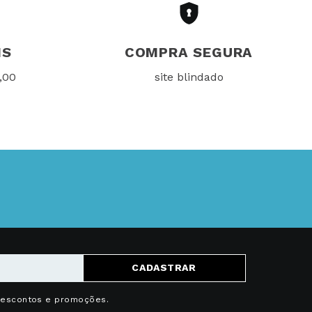
IS
COMPRA SEGURA
,00
site blindado
CADASTRAR
descontos e promoções.