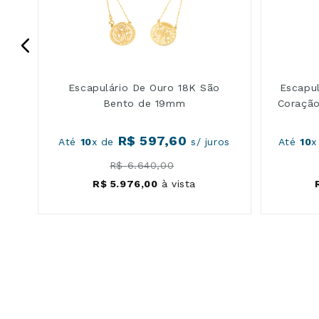
Escapulário De Ouro 18K São
Escapu
Bento de 19mm
Coração
R$
597
,
60
os
Até
10
x de
s/ juros
Até
10
x
R$
6
.
640
,
00
R$
5
.
976
,
00
à vista