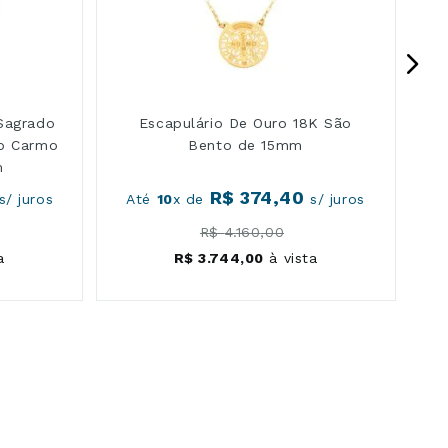
Sagrado
Escapulário De Ouro 18K São
do Carmo
Bento de 15mm
m
R$
374
,
40
s/ juros
Até
10
x de
s/ juros
A
R$
4
.
160
,
00
a
R$
3
.
744
,
00
à vista