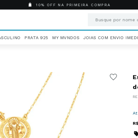
10% OFF NA PRIMEIRA COMPRA
Busque por nome o
Termos mais busc
ASCULINO
PRATA 925
MY MVNDOS
JOIAS COM ENVIO IMED
1
º
Aneis
2
º
Pingentes
3
º
Brincos
4
º
Colares
E
5
º
Masculino
6
º
Argola
d
7
º
Pingente
8
º
São Bento
9
º
Casamento
A
10
º
Corrente
R