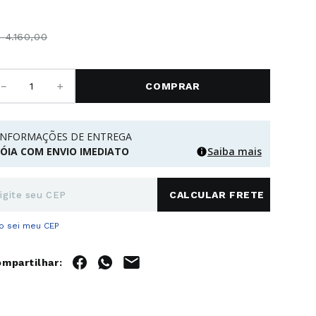
$
4
.
160
,
00
－
＋
COMPRAR
INFORMAÇÕES DE ENTREGA
JÓIA COM ENVIO IMEDIATO
Saiba mais
o sei meu CEP