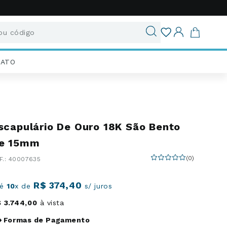
u código
ados
IATO
scapulário De Ouro 18K São Bento
e 15mm
(
0
)
:
40007635
R$
374
,
40
té
10
x de
s/ juros
$
3
.
744
,
00
à vista
Formas de Pagamento