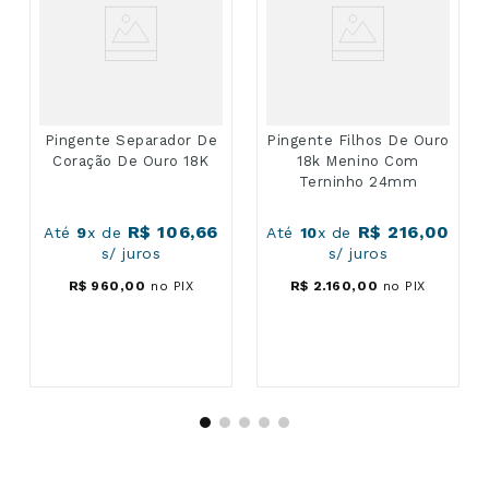
Pingente Separador De
Pingente Filhos De Ouro
Coração De Ouro 18K
18k Menino Com
Terninho 24mm
R$
106
,
66
R$
216
,
00
Até
9
x de
Até
10
x de
s/ juros
s/ juros
R$
960
,
00
no PIX
R$
2
.
160
,
00
no PIX