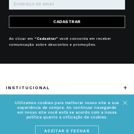
CADASTRAR
Ao clicar em
“Cadastrar”
você concorda em receber
comunicação sobre descontos e promoções.
+
INSTITUCIONAL
Quem somos
Utilizamos cookies para melhorar nosso site e sua
+
INFORMAÇÕES
experiência de compra. Ao continuar navegando
Acesse Nosso Blog
em nosso site você está se acordo com a nossa
Cuidados Especiais
política quanto a utilização de cookies.
Fale Conosco
Política de Troca e Devolução
ACEITAR E FECHAR