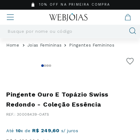
10% OFF NA PRIMEIRA COMPRA
Busque por nome ou código
Termos mais buscados
Joias Femininas
Pingentes Femininos
1
º
Aneis
2
º
Pingentes
3
º
Brincos
4
º
Colares
5
º
Masculino
Pingente Ouro E Topázio Swiss
6
º
Argola
Redondo - Coleção Essência
7
º
Pingente
:
30008439-OATS
8
º
Casamento
9
º
Corrente
R$
249
,
60
Até
10
x de
s/ juros
10
º
Moissanite